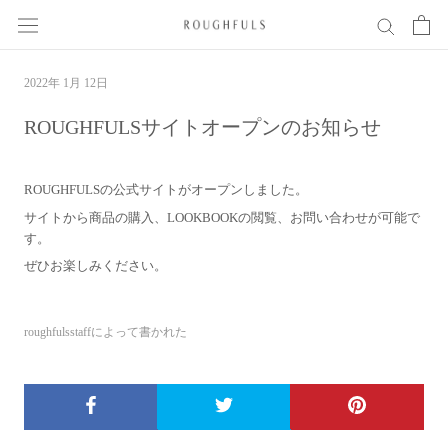
ス
キ
ッ
プ
2022年 1月 12日
し
て
ROUGHFULSサイトオープンのお知らせ
コ
ン
テ
ROUGHFULSの公式サイトがオープンしました。
ン
サイトから商品の購入、LOOKBOOKの閲覧、お問い合わせが可能で
ツ
す。
に
移
ぜひお楽しみください。
動
す
る
roughfulsstaffによって書かれた